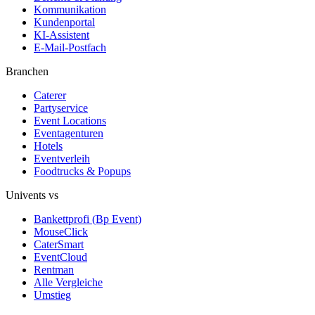
Kommunikation
Kundenportal
KI-Assistent
E-Mail-Postfach
Branchen
Caterer
Partyservice
Event Locations
Eventagenturen
Hotels
Eventverleih
Foodtrucks & Popups
Univents vs
Bankettprofi (Bp Event)
MouseClick
CaterSmart
EventCloud
Rentman
Alle Vergleiche
Umstieg