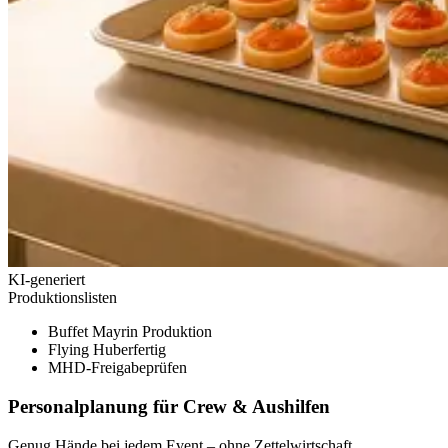
KI-generiert
Produktionslisten
Buffet Mayr
in Produktion
Flying Huber
fertig
MHD-Freigabe
prüfen
Personalplanung für Crew & Aushilfen
Genug Hände bei jedem Event – ohne Zettelwirtschaft.