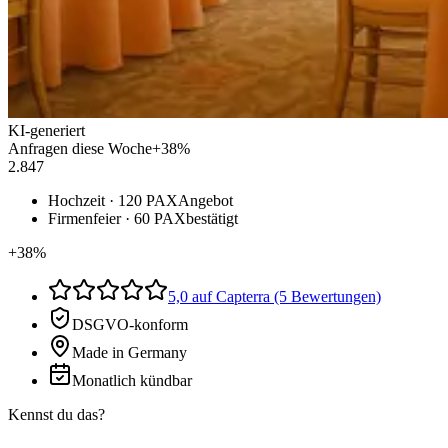
KI-generiert
Anfragen diese Woche
+38%
2.847
Hochzeit · 120 PAX
Angebot
Firmenfeier · 60 PAX
bestätigt
+38%
5,0 auf Capterra (5 Bewertungen)
DSGVO-konform
Made in Germany
Monatlich kündbar
Kennst du das?