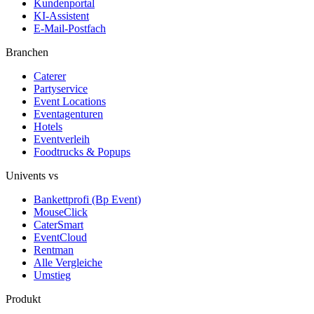
Kundenportal
KI-Assistent
E-Mail-Postfach
Branchen
Caterer
Partyservice
Event Locations
Eventagenturen
Hotels
Eventverleih
Foodtrucks & Popups
Univents vs
Bankettprofi (Bp Event)
MouseClick
CaterSmart
EventCloud
Rentman
Alle Vergleiche
Umstieg
Produkt