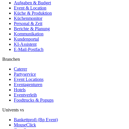
Aufgaben & Budget
Event & Location
Küche & Produktion
Küchenmonitor
Personal & Zeit
Berichte & Planung
Kommunikation
Kundenportal
KI-Assistent
E-Mail-Postfach
Branchen
Caterer
Partyservice
Event Locations
Eventagenturen
Hotels
Eventverleih
Foodtrucks & Popups
Univents vs
Bankettprofi (Bp Event)
MouseClick