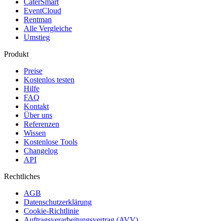
CaterSmart
EventCloud
Rentman
Alle Vergleiche
Umstieg
Produkt
Preise
Kostenlos testen
Hilfe
FAQ
Kontakt
Über uns
Referenzen
Wissen
Kostenlose Tools
Changelog
API
Rechtliches
AGB
Datenschutzerklärung
Cookie-Richtlinie
Auftragsverarbeitungsvertrag (AVV)