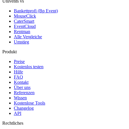
Univents vs
Bankettprofi (Bp Event)
MouseClick
CaterSmart
EventCloud
Rentman
Alle Vergleiche
Umstieg
Produkt
Preise
Kostenlos testen
Hilfe
FAQ
Kontakt
Über uns
Referenzen
Wissen
Kostenlose Tools
Changelog
API
Rechtliches