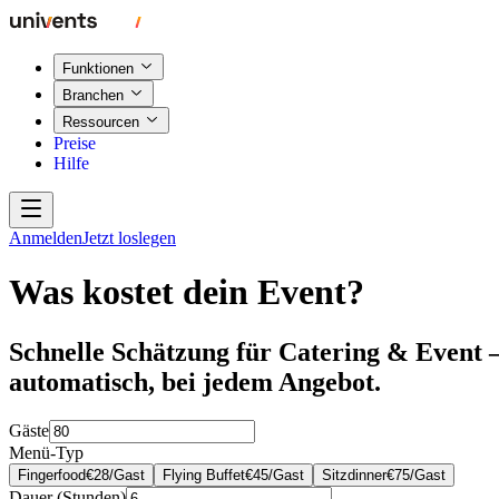
Funktionen
Branchen
Ressourcen
Preise
Hilfe
Anmelden
Jetzt loslegen
Was kostet dein Event?
Schnelle Schätzung für Catering & Event 
automatisch, bei jedem Angebot.
Gäste
Menü-Typ
Fingerfood
€
28
/
Gast
Flying Buffet
€
45
/
Gast
Sitzdinner
€
75
/
Gast
Dauer (Stunden)